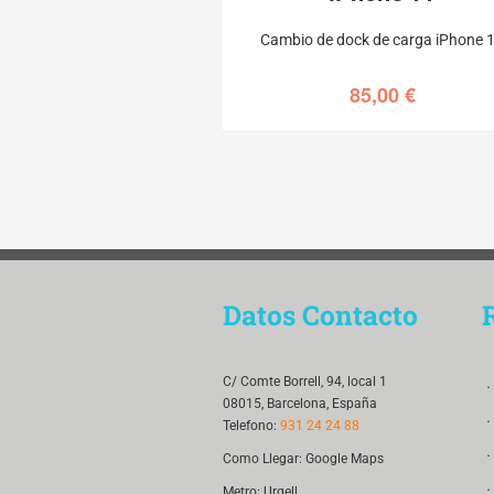
Cambio de dock de carga iPhone 
85,00
€
Datos Contacto
．
C/ Comte Borrell, 94, local 1
08015, Barcelona, España
．
Telefono:
931 24 24 88
．
Como Llegar:
Google Maps
．
Metro: Urgell