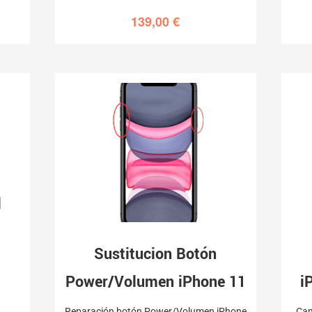
139,00
€
l
Sustitucion Botón
Power/Volumen iPhone 11
i
Reparación botón Power/Volumen iPhone
Cam