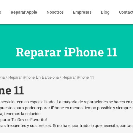
o
Reparar Apple
Nosotros
Empresas
Blog
Contac
Reparar iPhone 11
ona
/
Reparar iPhone En Barcelona
/ Reparar iPhone 11
ne 11
 servicio tecnico especializado. La mayoria de reparaciones se hacen e
puestos para poder reparar iPhone en menos tiempo possible y siempre co
, tenemos la solución.
rar Tu iDevice Favorito!
 mas frecuentes y sus precios. Si no ha encontrado lo que necesita, conta