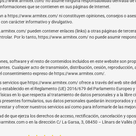
 https://www.armitex.com/ no asume ninguna responsabilidad derivada de la
o informaciones que se contienen en sus páginas de Internet.
an a https://www.armitex.com/ ni constituyen opiniones, consejos o ases
 con carácter informativo y divulgativo.
.armitex.com/ pueden contener enlaces (links) a otras páginas de tercer
rolar. Por lo tanto, https://www.armitex.com/ no puede asumir respons
nes, software y el resto de contenidos incluidos en este website son pro
antes. Cualquier acto de transmisión, distribución, cesión, reproducció
n el consentimiento expreso de https://www.armitex.com/.
s servicios que https://www.armitex.com/ ofrece a través del web site d
o establecido en el Reglamento (UE) 2016/679 del Parlamento Europeo y d
físicas en lo que respecta al tratamiento de datos personales y a la libre
s presentes formularios, sus datos personales quedarán incorporados y s
prestar y ofrecer nuestros servicios así como para informarle de las mejora
d de que ejerza los derechos de acceso, rectificación, cancelación y opos
rmitex.com o en la dirección C/ La Garsa, 3, 08450 – Llinars de Vallés 