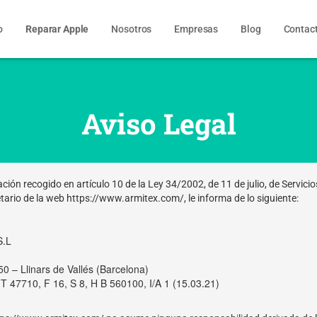
o
Reparar Apple
Nosotros
Empresas
Blog
Contac
Aviso Legal
ión recogido en artículo 10 de la Ley 34/2002, de 11 de julio, de Servicio
tario de la web https://www.armitex.com/, le informa de lo siguiente:
S.L
50 – Llinars de Vallés (Barcelona)
, T 47710, F 16, S 8, H B 560100, I/A 1 (15.03.21)