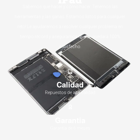
Sabemos que hacer y cómo hacer. Tenemos las
herramientas y las ganas. Estamos listos para cualquier
reto! Le ayudaremos a resolver cualquier problema en
tiempo récord y aseguramos que se quedará 100%
satisfecho.
Calidad
Repuestos de alta calidad
Garantia
Garantía de 6 meses