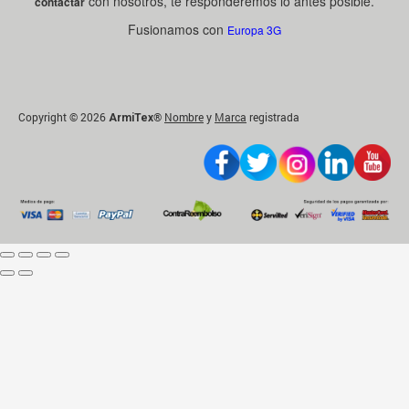
con nosotros, te responderemos lo antes posible.
contactar
Fusionamos con
Europa 3G
Copyright © 2026
®
Nombre
y
Marca
registrada
ArmiTex