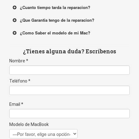
¿Cuanto tiempo tarda la reparacion?
¿Que Garantia tengo de la reparacion?
¿Como Saber el modelo de mi Mac?
Introduce el número de serie de tu dispositivo
Apple mas abajo para averiguar el modelo. Lo
¿Tienes alguna duda? Escríbenos
encontras en la parte trasera.
Nombre *
Teléfono *
Email *
Modelo de MacBook