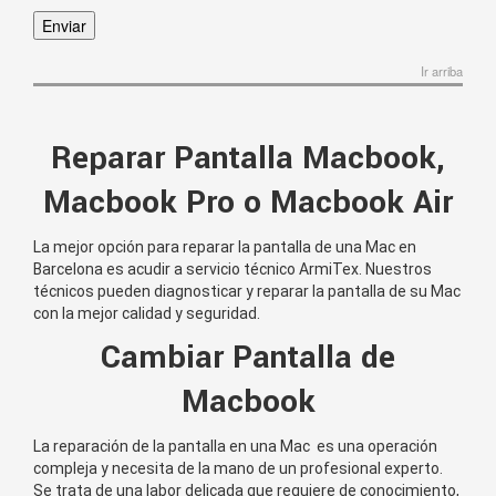
Ir arriba
Reparar Pantalla Macbook,
Macbook Pro o Macbook Air
La mejor opción para reparar la pantalla de una Mac en
Barcelona es acudir a servicio técnico ArmiTex. Nuestros
técnicos pueden diagnosticar y reparar la pantalla de su Mac
con la mejor calidad y seguridad.
Cambiar Pantalla de
Macbook
La
rep
ar
aci
ón
de
la
pant
alla
en
un
a
Mac
es
un
a
oper
aci
ón
comple
ja
y
ne
ces
ita
de
la
man
o
de
un
prof
es
ional
exper
to
.
Se
tr
ata
de
un
a
labor
delic
ada
que
requ
iere
de
con
oc
im
ient
o
,