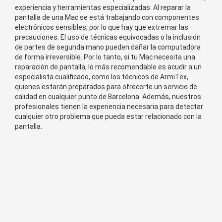
experien
cia
y
her
ram
ient
as
es
pe
cial
iz
adas
.
Al
rep
ar
ar
la
pant
alla
de
un
a
Mac
se
est
á
tr
ab
aj
ando
con
component
es
electr
ó
nic
os
sens
ibles
,
por
lo
que
hay
que
extrem
ar
las
prec
auc
ion
es
.
El
us
o
de
t
é
c
nic
as
equ
iv
oc
adas
o
la
in
clus
i
ón
de
part
es
de
se
g
unda
man
o
p
ued
en
da
ñ
ar
la
comput
ad
ora
de
form
a
irreversible
.
Por
lo
t
anto
,
si
tu
Mac
ne
ces
ita
un
a
rep
ar
aci
ón
de
pant
alla
,
lo
m
ás
rec
om
end
able
es
ac
ud
ir
a
un
es
pe
cial
ista
c
ual
ific
ado
,
com
o
los
t
é
c
nic
os
de ArmiTex
,
qu
ien
es
est
ar
án
prepar
ados
para
of
re
cer
te
un
servic
io
de
cal
idad
en
c
ual
qu
ier
pun
to
de
Barcelona
. Además, nuestros
profesionales tienen la experiencia necesaria para detectar
cualquier otro problema que pueda estar relacionado con la
pantalla.