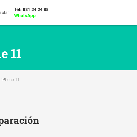
Tel: 931 24 24 88
actar
WhatsApp
e 11
l iPhone 11
eparación