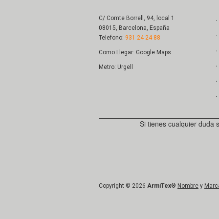
．
C/ Comte Borrell, 94, local 1
08015, Barcelona, España
．
Telefono:
931 24 24 88
．
Como Llegar:
Google Maps
．
Metro: Urgell
．
．
Si tienes cualquier duda 
Copyright © 2026
ArmiTex
®
Nombre
y
Marc