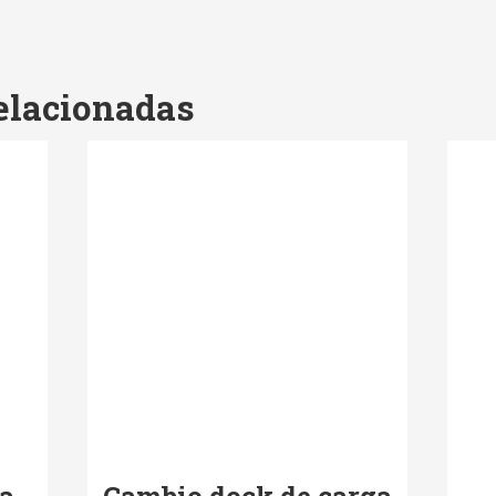
elacionadas
a
Cambio dock de carga