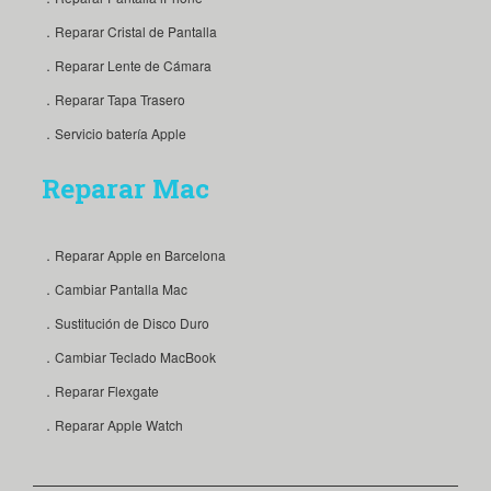
．Reparar Tapa Trasero
．Servicio batería Apple
Reparar Mac
．Reparar Apple en Barcelona
．Cambiar Pantalla Mac
．Sustitución de Disco Duro
．Cambiar Teclado MacBook
．Reparar Flexgate
．Reparar Apple Watch
Si tienes cualquier duda sobre nuestros servicios, no dudes
en
con nosotros, te responderemos lo antes
contactar
posible.
Fusionamos con
Europa 3G