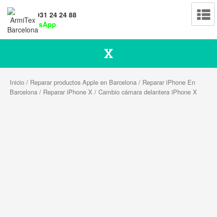
Tel: 931 24 24 88
WhatsApp
Cambio cámara delantera iPhone
X
Inicio
/
Reparar productos Apple en Barcelona
/
Reparar iPhone En
Barcelona
/
Reparar iPhone X
/ Cambio cámara delantera iPhone X