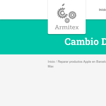
Inici
Cambio D
Inicio
/
Reparar productos Apple en Barcel
Max