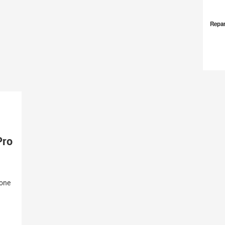
Repar
Pro
hone