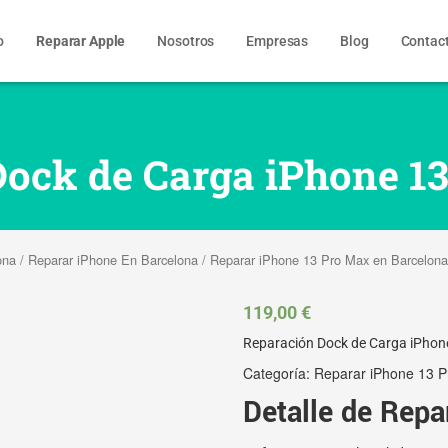
o
Reparar Apple
Nosotros
Empresas
Blog
Contac
ock de Carga iPhone 1
ona
/
Reparar iPhone En Barcelona
/
Reparar iPhone 13 Pro Max en Barcelona
119,00
€
Reparación Dock de Carga iPhon
Categoría:
Reparar iPhone 13 P
Detalle de Repa