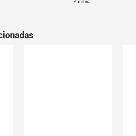
ArmiTex.
cionadas