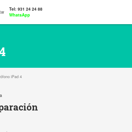
Tel: 931 24 24 88
tar
WhatsApp
4
rófono iPad 4
na
eparación