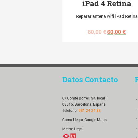
iPad 4 Retina
Reparar antena wifi iPad Retina
80,00
€
60,00
€
Datos Contacto
C/ Comte Borrell, 94, local 1
．
08015, Barcelona, España
．
Telefono:
931 24 24 88
．
Como Llegar:
Google Maps
．
Metro: Urgell
．