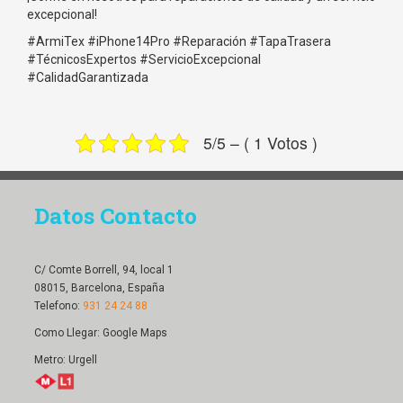
excepcional!
#ArmiTex #iPhone14Pro #Reparación #TapaTrasera
#TécnicosExpertos #ServicioExcepcional
#CalidadGarantizada
5/5 – ( 1 Votos )
Datos Contacto
C/ Comte Borrell, 94, local 1
08015, Barcelona, España
Telefono:
931 24 24 88
Como Llegar:
Google Maps
Metro: Urgell