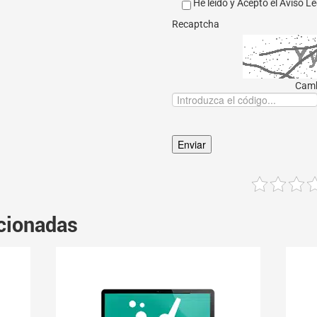
He leído y Acepto el
Aviso Le
Recaptcha
Camb
cionadas