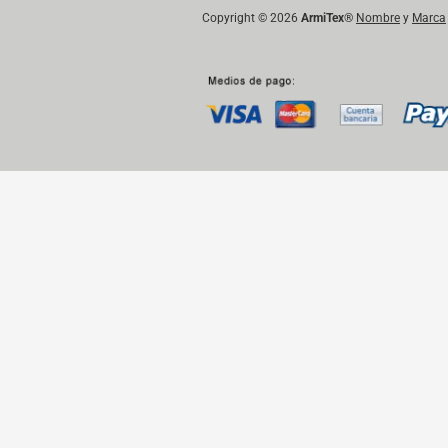
Copyright © 2026
ArmiTex
®
Nombre
y
Marca