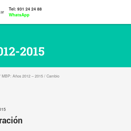
Tel: 931 24 24 88
tar
WhatsApp
012-2015
/
MBP: Años 2012 – 2015
/ Cambio
015
ración