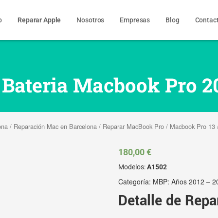
o
Reparar Apple
Nosotros
Empresas
Blog
Contac
Bateria Macbook Pro 2
ona
/
Reparación Mac en Barcelona
/
Reparar MacBook Pro
/
Macbook Pro 13
180,00
€
Modelos:
A1502
Categoría:
MBP: Años 2012 – 2
Detalle de Repa