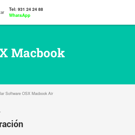
Tel: 931 24 24 88
tar
WhatsApp
OSX Macbook
talar Software OSX Macbook Air
r
ración