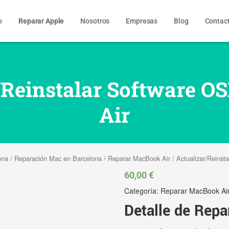
o
Reparar Apple
Nosotros
Empresas
Blog
Contac
/Reinstalar Software 
Air
ona
/
Reparación Mac en Barcelona
/
Reparar MacBook Air
/ Actualizar/Reins
60,00
€
Categoría:
Reparar MacBook Ai
Detalle de Repa