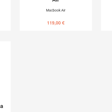
r
Macbook Air
119,00
€
ca