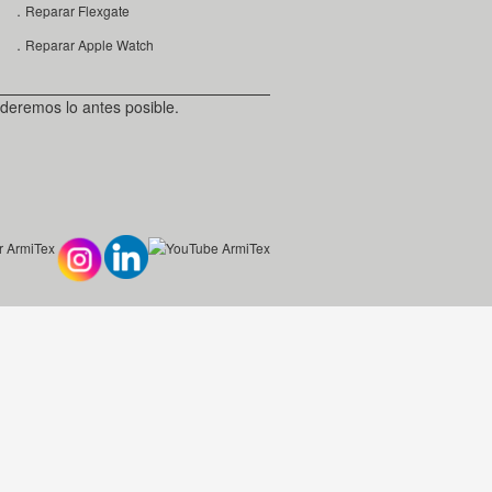
．Reparar Flexgate
．Reparar Apple Watch
deremos lo antes posible.