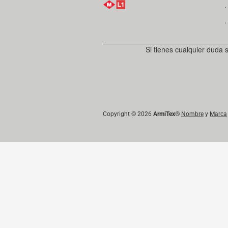
．
．
Si tienes cualquier duda 
Copyright © 2026
ArmiTex
®
Nombre
y
Marca