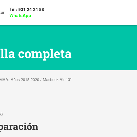
Tel: 931 24 24 88
tar
WhatsApp
lla completa
MBA: Años 2018-2020
/ Macbook Air 13″
20
paración