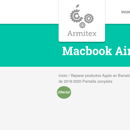
Inici
Macbook Air
Inicio
/
Reparar productos Apple en Barcel
de 2018-2020 Pantalla completa
¡Oferta!