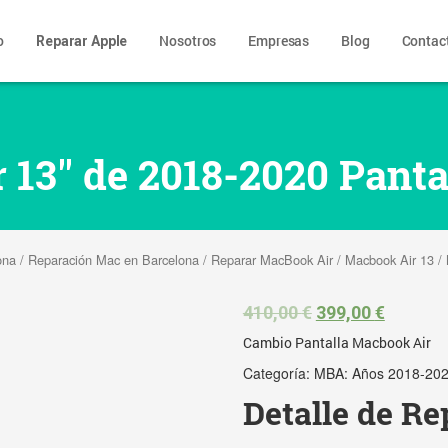
o
Nosotros
Empresas
Blog
Contac
Reparar Apple
 13″ de 2018-2020 Panta
ona
/
Reparación Mac en Barcelona
/
Reparar MacBook Air
/
Macbook Air 13
/
410,00
€
399,00
€
Cambio Pantalla Macbook Air
Categoría:
MBA: Años 2018-20
Detalle de Re