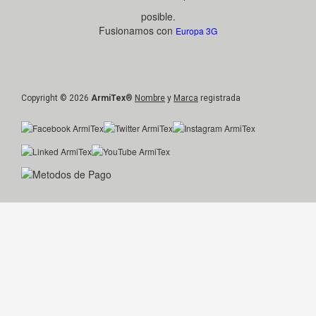
posible.
Fusionamos con
Europa 3G
Copyright © 2026
ArmiTex
®
Nombre
y
Marca
registrada