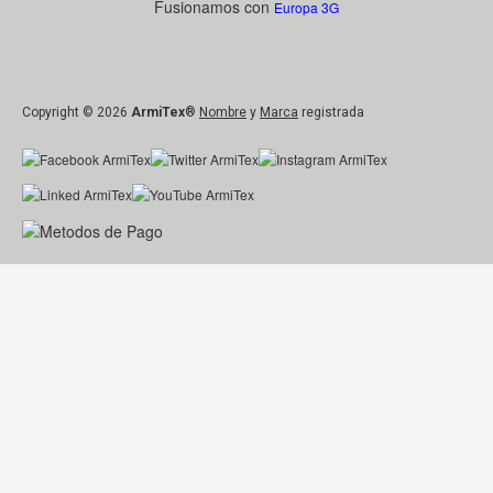
Fusionamos con
Europa 3G
Copyright © 2026
ArmiTex
®
Nombre
y
Marca
registrada