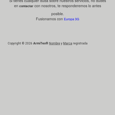
Si tienes cualquier duda sobre nuestros servicios, no dudes
en
con nosotros, te responderemos lo antes
contactar
posible.
Fusionamos con
Europa 3G
Copyright © 2026
ArmiTex
®
Nombre
y
Marca
registrada