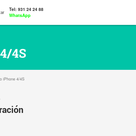
Tel: 931 24 24 88
tar
WhatsApp
 4/4S
io iPhone 4/4S
s
ración