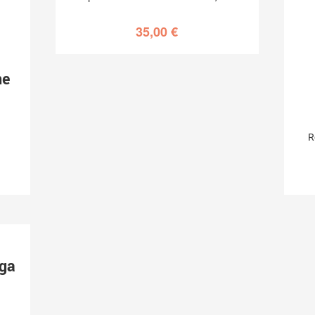
35,00
€
ne
R
rga