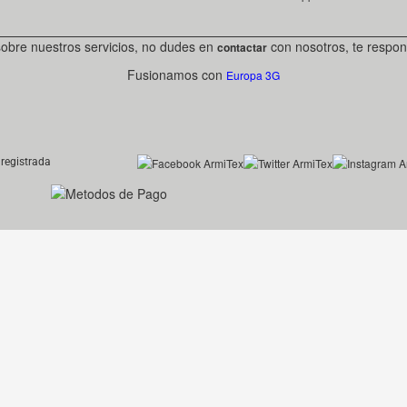
sobre nuestros servicios, no dudes en
con nosotros, te respon
contactar
Fusionamos con
Europa 3G
registrada