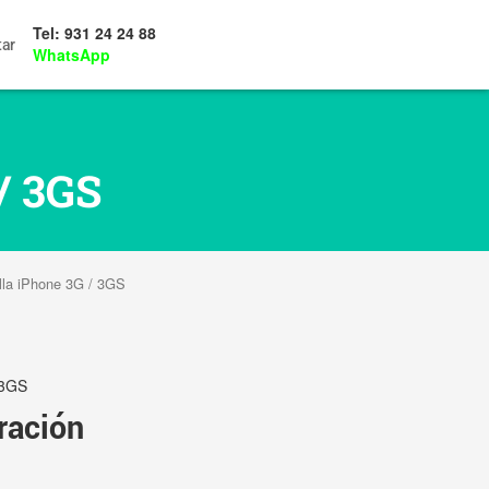
Tel: 931 24 24 88
tar
WhatsApp
/ 3GS
lla iPhone 3G / 3GS
 3GS
ración