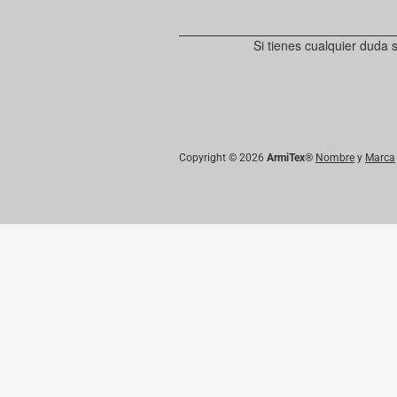
Si tienes cualquier duda 
Copyright © 2026
ArmiTex
®
Nombre
y
Marca