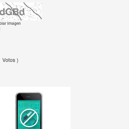
iar Imagen
1 Votos )