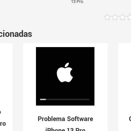
13 Pro.
cionadas
o
Problema Software
ro
iPhone 13 Pro