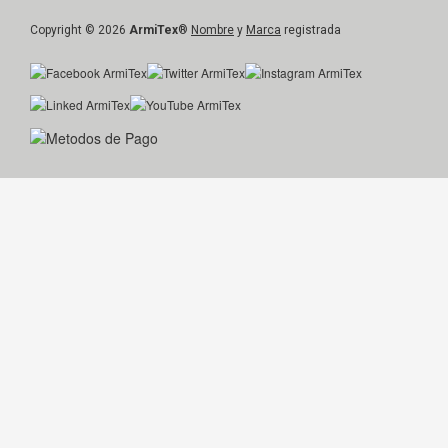
Copyright © 2026
ArmiTex
®
Nombre
y
Marca
registrada