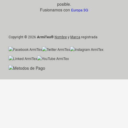
posible.
Fusionamos con
Europa 3G
Copyright © 2026
ArmiTex
®
Nombre
y
Marca
registrada