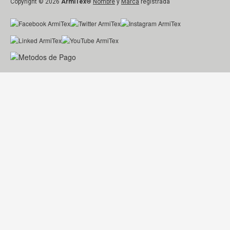
Copyright © 2026
ArmiTex
®
Nombre
y
Marca
registrada