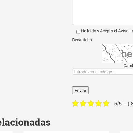
He leído y Acepto el
Aviso L
Recaptcha
Camb
5/5 – ( 
elacionadas