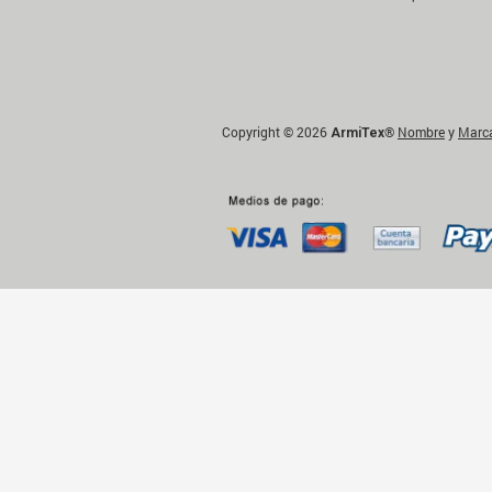
Copyright © 2026
®
Nombre
y
Marc
ArmiTex