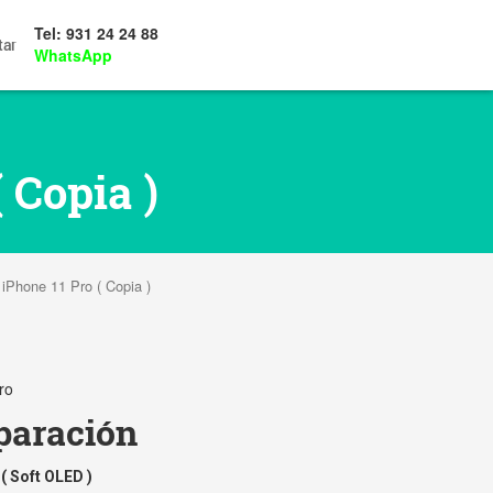
Tel: 931 24 24 88
tar
WhatsApp
 Copia )
 iPhone 11 Pro ( Copia )
ro
paración
( Soft OLED )