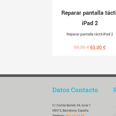
Reparar pantalla tácti
iPad 2
Reparar pantalla táctil iPad 2
90,00
€
65,00
€
Datos Contacto
．
C/ Comte Borrell, 94, local 1
08015, Barcelona, España
．
Telefono:
931 24 24 88