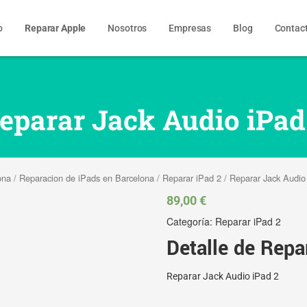
o
Reparar Apple
Nosotros
Empresas
Blog
Contac
eparar Jack Audio iPad
ona
/
Reparacion de iPads en Barcelona
/
Reparar iPad 2
/ Reparar Jack Audio
89,00
€
Categoría:
Reparar iPad 2
Detalle de Repa
Reparar Jack Audio iPad 2