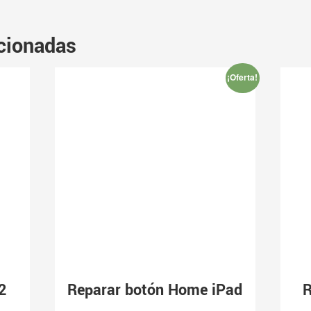
cionadas
¡Oferta!
2
Reparar botón Home iPad
R